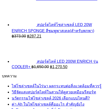
สปอร์ตไลท์โซล่าเซลล์ LED 20W
ENRICH SPONGE สีชมพูพาสเทล(สำหรับพกพา)
Original
Current
฿
373.00
฿
287.21
price
price
was:
is:
฿373.00.
฿287.21.
สปอร์ตไลท์ LED 200W ENRICH รุ่น
Original
Current
COOLER+
฿
1,650.00
฿
1,270.50
price
price
was:
is:
บทความ
฿1,650.00.
฿1,270.50.
ไฟโซล่าเซลล์ในไร่นา ผลกระทบต่อสิ่งแวดล้อมที่ควรรู้
วิธีจัดแสงสปอร์ตไลท์ในสวนให้ดูสวยเหมือนรีสอร์ท
นวัตกรรมไฟโซล่าเซลล์ 2026 เลือกแบบไหนดี?
ค่า Ah ในไฟโซล่าเซลล์คืออะไร สำคัญยังไง