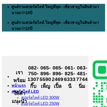
Skip
ศูนย์รวมสปอร์ตไลท์ ใหญ่ที่สุด - เชี่ยวชาญในสินค้ามา
to
นานกว่า10ปี
content
ศูนย์รวมสปอร์ตไลท์ ใหญ่ที่สุด - เชี่ยวชาญในสินค้ามา
นานกว่า10ปี
082-
065-
065-
061-
063-
เรา
750-
896-
896-
825-
481-
1307
5590
2469
6333
7744
พร้อม
กิ๊บ
เพ็ญ
เปิ้ล
นี
นิ่ม
หน้าแรก
สปอร์ตไลท์ LED
ให้คำ
สปอร์ตไลท์ LED 300W
แนะนำ
สปอร์ตไลท์ LED 250W