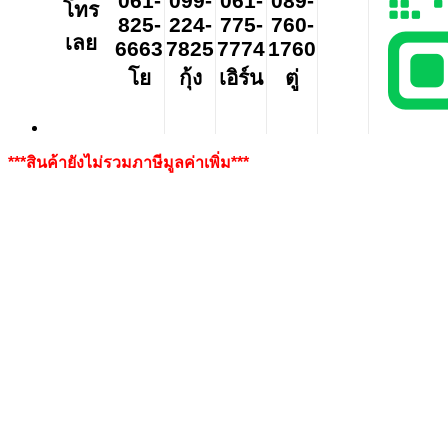
061-
099-
061-
089-
โทร
825-
224-
775-
760-
เลย
6663
7825
7774
1760
โย
กุ้ง
เอิร์น
ตู่
***สินค้ายังไม่รวมภาษีมูลค่าเพิ่ม***