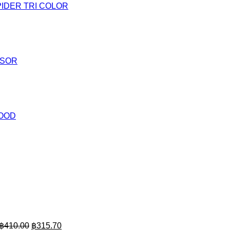
SPIDER TRI COLOR
NSOR
LOOD
Original
Current
price
price
was:
is:
฿410.00.
฿315.70.
฿
410.00
฿
315.70