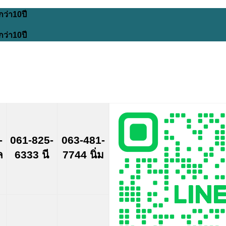
กว่า10ปี
กว่า10ปี
-
061-825-
063-481-
ล
6333 นี
7744 นิ่ม