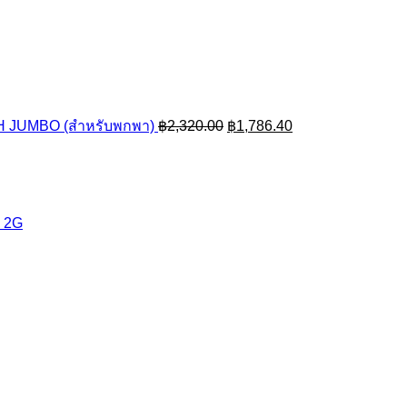
Original
Current
price
price
was:
is:
฿2,320.00.
฿1,786.40.
CH JUMBO (สำหรับพกพา)
฿
2,320.00
฿
1,786.40
 2G