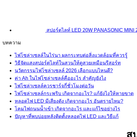
สปอร์ตไลท์ LED 20W PANASONIC MINI 
บทความ
ไฟโซล่าเซลล์ในไร่นา ผลกระทบต่อสิ่งแวดล้อมที่ควรรู้
วิธีจัดแสงสปอร์ตไลท์ในสวนให้ดูสวยเหมือนรีสอร์ท
นวัตกรรมไฟโซล่าเซลล์ 2026 เลือกแบบไหนดี?
ค่า Ah ในไฟโซล่าเซลล์คืออะไร สำคัญยังไง
ไฟโซล่าเซลล์ควรชาร์จกี่ชั่วโมงต่อวัน
ไฟโซล่าเซลล์กระพริบ เกิดจากอะไร? แก้ยังไงให้หายขาด
หลอดไฟ LED มีเสียงดัง เกิดจากอะไร อันตรายไหม?
โคมไฟถนนน้ำเข้า เกิดจากอะไร และแก้ไขอย่างไร
ปัญหาที่พบบ่อยหลังติดตั้งหลอดไฟ LED และวิธีแก้
สป